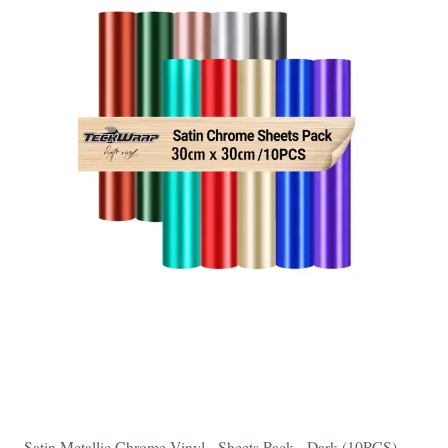
Satin Metallic Chrome Vinyl - Sheets Pack - Dark (10PCS)