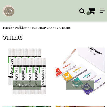
0
Forside
/
Produkter
/
TECKWRAP CRAFT
/
OTHERS
OTHERS
Transfertape
Samplebook