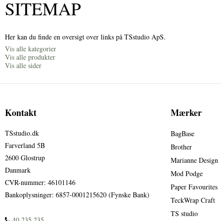
SITEMAP
Her kan du finde en oversigt over links på TSstudio ApS.
Vis alle kategorier
Vis alle produkter
Vis alle sider
Kontakt
Mærker
TSstudio.dk
BagBase
Farverland 5B
Brother
2600 Glostrup
Marianne Design
Danmark
Mod Podge
CVR-nummer
:
46101146
Paper Favourites
Bankoplysninger
:
6857-0001215620 (Fynske Bank)
TeckWrap Craft
TS studio
40 235 235